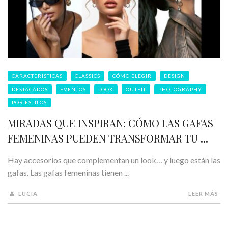
CARACTERÍSTICAS
CLASSICS
CÓMO ELEGIR
DESIGN
DESTACADOS
EVENTOS
LOOK
OUTFIT
PHOTOGRAPHY
POR ESTILOS
MIRADAS QUE INSPIRAN: CÓMO LAS GAFAS
FEMENINAS PUEDEN TRANSFORMAR TU ...
Hay accesorios que complementan un look… y luego están las
gafas. Las gafas femeninas tienen ...
LUCIA
LEER MÁS