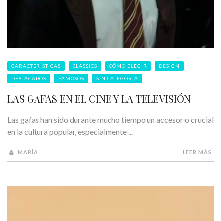
CARACTERÍSTICAS
CLASSICS
CÓMO ELEGIR
DESIGN
DESTACADOS
FAMOSOS
SIN CATEGORÍA
LAS GAFAS EN EL CINE Y LA TELEVISIÓN
Las gafas han sido durante mucho tiempo un accesorio crucial
en la cultura popular, especialmente ...
MARÍA
LEER MÁS