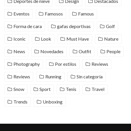
Deportes de nieve
Design
Destacados
Eventos
Famosos
Famous
Forma de cara
gafas deportivas
Golf
Iconic
Look
Must Have
Nature
News
Novedades
Outfit
People
Photography
Por estilos
Reviews
Reviews
Running
Sin categoría
Snow
Sport
Tenis
Travel
Trends
Unboxing