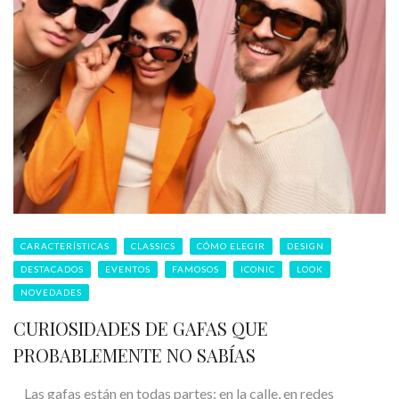
CARACTERÍSTICAS
CLASSICS
CÓMO ELEGIR
DESIGN
DESTACADOS
EVENTOS
FAMOSOS
ICONIC
LOOK
NOVEDADES
CURIOSIDADES DE GAFAS QUE
PROBABLEMENTE NO SABÍAS
Las gafas están en todas partes: en la calle, en redes