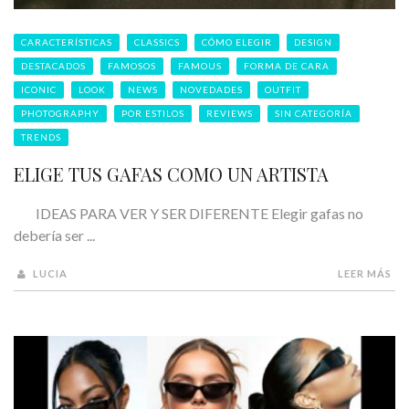
CARACTERÍSTICAS
CLASSICS
CÓMO ELEGIR
DESIGN
DESTACADOS
FAMOSOS
FAMOUS
FORMA DE CARA
ICONIC
LOOK
NEWS
NOVEDADES
OUTFIT
PHOTOGRAPHY
POR ESTILOS
REVIEWS
SIN CATEGORÍA
TRENDS
ELIGE TUS GAFAS COMO UN ARTISTA
IDEAS PARA VER Y SER DIFERENTE Elegir gafas no
debería ser ...
LUCIA
LEER MÁS