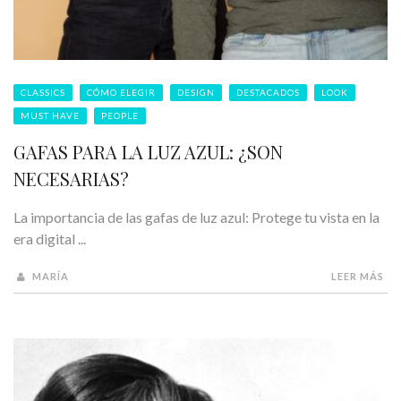
CLASSICS
CÓMO ELEGIR
DESIGN
DESTACADOS
LOOK
MUST HAVE
PEOPLE
GAFAS PARA LA LUZ AZUL: ¿SON
NECESARIAS?
La importancia de las gafas de luz azul: Protege tu vista en la
era digital ...
MARÍA
LEER MÁS