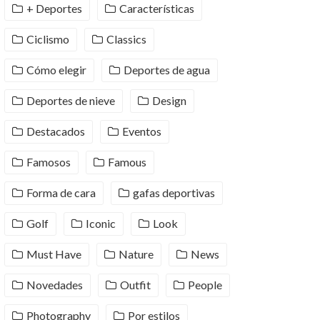
+ Deportes
Características
Ciclismo
Classics
Cómo elegir
Deportes de agua
Deportes de nieve
Design
Destacados
Eventos
Famosos
Famous
Forma de cara
gafas deportivas
Golf
Iconic
Look
Must Have
Nature
News
Novedades
Outfit
People
Photography
Por estilos