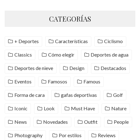
CATEGORÍAS
+ Deportes
Características
Ciclismo
Classics
Cómo elegir
Deportes de agua
Deportes de nieve
Design
Destacados
Eventos
Famosos
Famous
Forma de cara
gafas deportivas
Golf
Iconic
Look
Must Have
Nature
News
Novedades
Outfit
People
Photography
Por estilos
Reviews