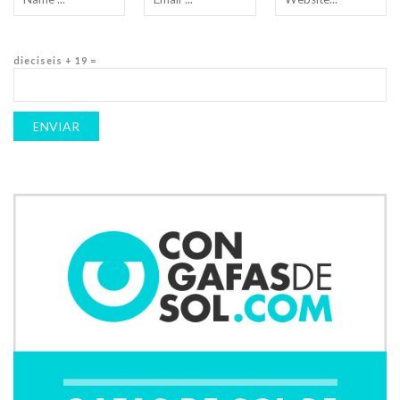
dieciseis + 19 =