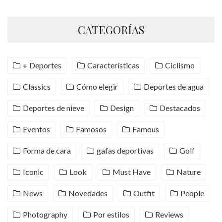
CATEGORÍAS
+ Deportes
Características
Ciclismo
Classics
Cómo elegir
Deportes de agua
Deportes de nieve
Design
Destacados
Eventos
Famosos
Famous
Forma de cara
gafas deportivas
Golf
Iconic
Look
Must Have
Nature
News
Novedades
Outfit
People
Photography
Por estilos
Reviews