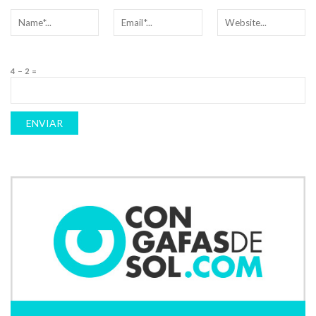
4 − 2 =