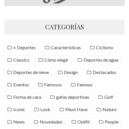
CATEGORÍAS
+ Deportes
Características
Ciclismo
Classics
Cómo elegir
Deportes de agua
Deportes de nieve
Design
Destacados
Eventos
Famosos
Famous
Forma de cara
gafas deportivas
Golf
Iconic
Look
Must Have
Nature
News
Novedades
Outfit
People