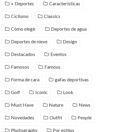
+ Deportes
Características
Ciclismo
Classics
Cómo elegir
Deportes de agua
Deportes de nieve
Design
Destacados
Eventos
Famosos
Famous
Forma de cara
gafas deportivas
Golf
Iconic
Look
Must Have
Nature
News
Novedades
Outfit
People
Photography
Por estilos