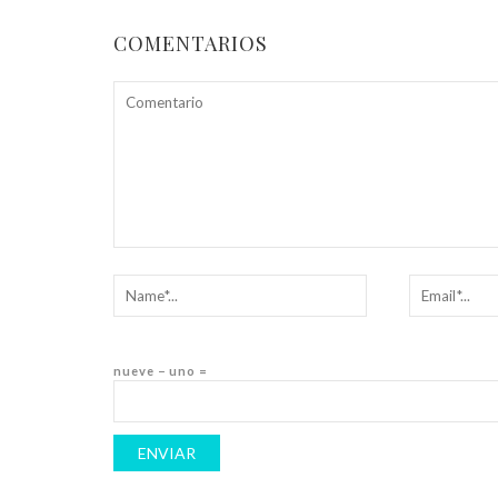
COMENTARIOS
nueve − uno =