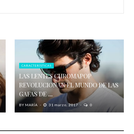
CARACTERÍSTICAS
LAS LENTES CHROMAPOP
E
REVOLUCIONAN EL MUNDO DE LAS
GAFAS DE ...
BY
MARÍA
31 marzo, 2017
0