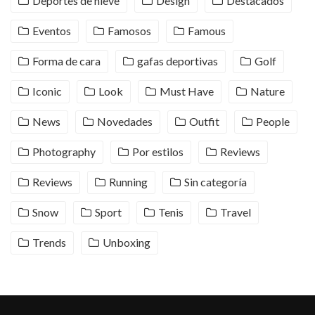
Deportes de nieve
Design
Destacados
Eventos
Famosos
Famous
Forma de cara
gafas deportivas
Golf
Iconic
Look
Must Have
Nature
News
Novedades
Outfit
People
Photography
Por estilos
Reviews
Reviews
Running
Sin categoría
Snow
Sport
Tenis
Travel
Trends
Unboxing