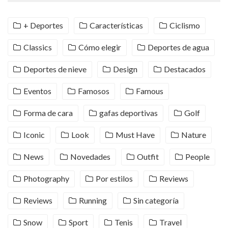
+ Deportes
Características
Ciclismo
Classics
Cómo elegir
Deportes de agua
Deportes de nieve
Design
Destacados
Eventos
Famosos
Famous
Forma de cara
gafas deportivas
Golf
Iconic
Look
Must Have
Nature
News
Novedades
Outfit
People
Photography
Por estilos
Reviews
Reviews
Running
Sin categoría
Snow
Sport
Tenis
Travel