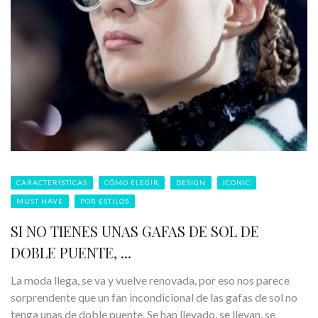
CARACTERÍSTICAS
CÓMO ELEGIR
DESIGN
ICONIC
MUST HAVE
POR ESTILOS
SI NO TIENES UNAS GAFAS DE SOL DE
DOBLE PUENTE, ...
La moda llega, se va y vuelve renovada, por eso nos parece
sorprendente que un fan incondicional de las gafas de sol no
tenga unas de doble puente. Se han llevado, se llevan, se