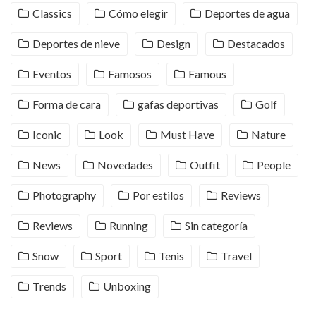
Classics
Cómo elegir
Deportes de agua
Deportes de nieve
Design
Destacados
Eventos
Famosos
Famous
Forma de cara
gafas deportivas
Golf
Iconic
Look
Must Have
Nature
News
Novedades
Outfit
People
Photography
Por estilos
Reviews
Reviews
Running
Sin categoría
Snow
Sport
Tenis
Travel
Trends
Unboxing