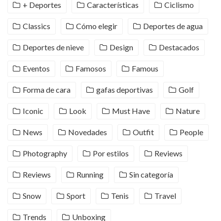
+ Deportes
Características
Ciclismo
Classics
Cómo elegir
Deportes de agua
Deportes de nieve
Design
Destacados
Eventos
Famosos
Famous
Forma de cara
gafas deportivas
Golf
Iconic
Look
Must Have
Nature
News
Novedades
Outfit
People
Photography
Por estilos
Reviews
Reviews
Running
Sin categoría
Snow
Sport
Tenis
Travel
Trends
Unboxing