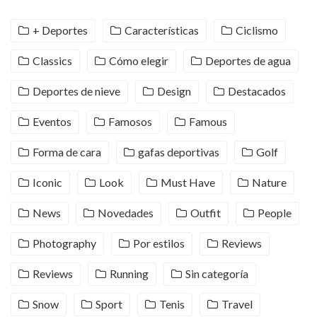
+ Deportes
Características
Ciclismo
Classics
Cómo elegir
Deportes de agua
Deportes de nieve
Design
Destacados
Eventos
Famosos
Famous
Forma de cara
gafas deportivas
Golf
Iconic
Look
Must Have
Nature
News
Novedades
Outfit
People
Photography
Por estilos
Reviews
Reviews
Running
Sin categoría
Snow
Sport
Tenis
Travel