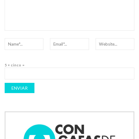
5 × cinco =