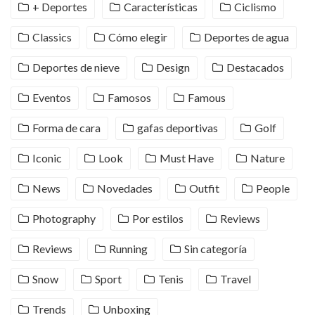
+ Deportes
Características
Ciclismo
Classics
Cómo elegir
Deportes de agua
Deportes de nieve
Design
Destacados
Eventos
Famosos
Famous
Forma de cara
gafas deportivas
Golf
Iconic
Look
Must Have
Nature
News
Novedades
Outfit
People
Photography
Por estilos
Reviews
Reviews
Running
Sin categoría
Snow
Sport
Tenis
Travel
Trends
Unboxing