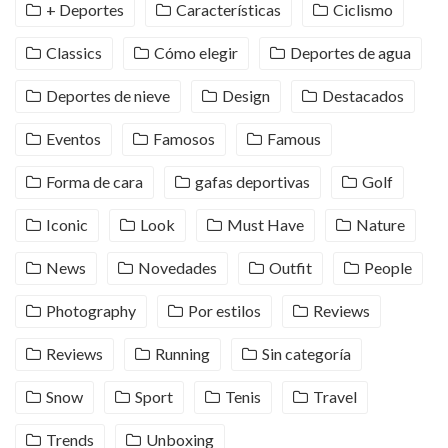
+ Deportes
Características
Ciclismo
Classics
Cómo elegir
Deportes de agua
Deportes de nieve
Design
Destacados
Eventos
Famosos
Famous
Forma de cara
gafas deportivas
Golf
Iconic
Look
Must Have
Nature
News
Novedades
Outfit
People
Photography
Por estilos
Reviews
Reviews
Running
Sin categoría
Snow
Sport
Tenis
Travel
Trends
Unboxing