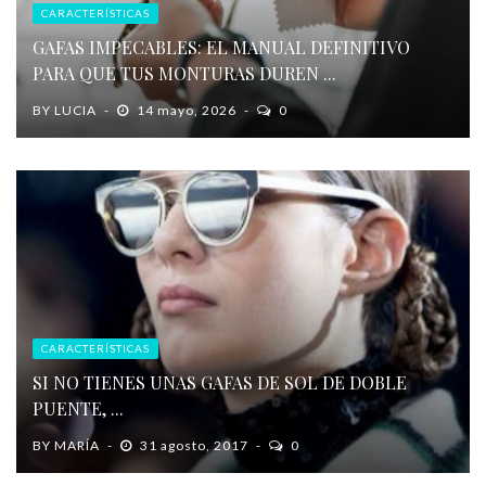
CARACTERÍSTICAS
GAFAS IMPECABLES: EL MANUAL DEFINITIVO
PARA QUE TUS MONTURAS DUREN ...
BY
LUCIA
14 mayo, 2026
0
CARACTERÍSTICAS
SI NO TIENES UNAS GAFAS DE SOL DE DOBLE
PUENTE, ...
BY
MARÍA
31 agosto, 2017
0