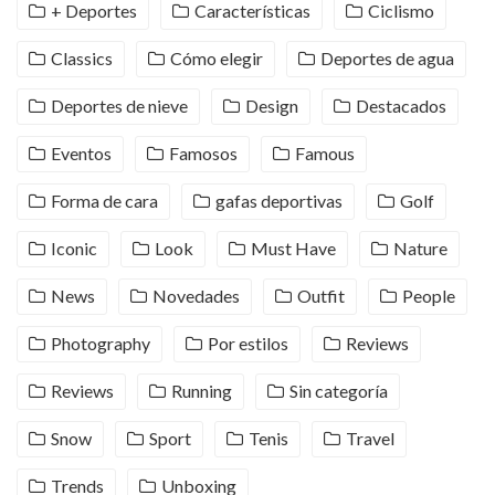
+ Deportes
Características
Ciclismo
Classics
Cómo elegir
Deportes de agua
Deportes de nieve
Design
Destacados
Eventos
Famosos
Famous
Forma de cara
gafas deportivas
Golf
Iconic
Look
Must Have
Nature
News
Novedades
Outfit
People
Photography
Por estilos
Reviews
Reviews
Running
Sin categoría
Snow
Sport
Tenis
Travel
Trends
Unboxing