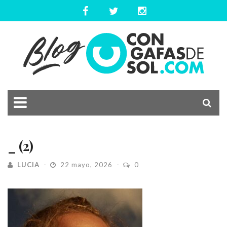
_ (2)
LUCIA
22 mayo, 2026
0