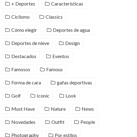
+ Deportes
Características
Ciclismo
Classics
Cómo elegir
Deportes de agua
Deportes de nieve
Design
Destacados
Eventos
Famosos
Famous
Forma de cara
gafas deportivas
Golf
Iconic
Look
Must Have
Nature
News
Novedades
Outfit
People
Photography
Por estilos