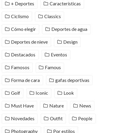
+ Deportes
Características
Ciclismo
Classics
Cómo elegir
Deportes de agua
Deportes de nieve
Design
Destacados
Eventos
Famosos
Famous
Forma de cara
gafas deportivas
Golf
Iconic
Look
Must Have
Nature
News
Novedades
Outfit
People
Photography
Por estilos