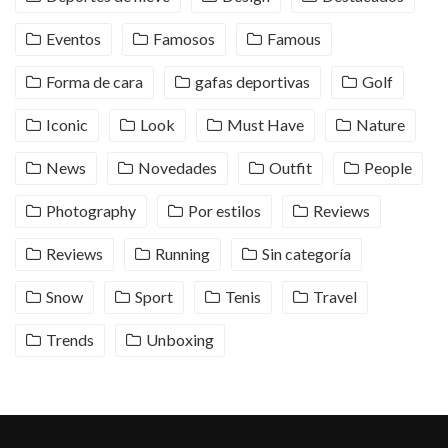
Eventos
Famosos
Famous
Forma de cara
gafas deportivas
Golf
Iconic
Look
Must Have
Nature
News
Novedades
Outfit
People
Photography
Por estilos
Reviews
Reviews
Running
Sin categoría
Snow
Sport
Tenis
Travel
Trends
Unboxing