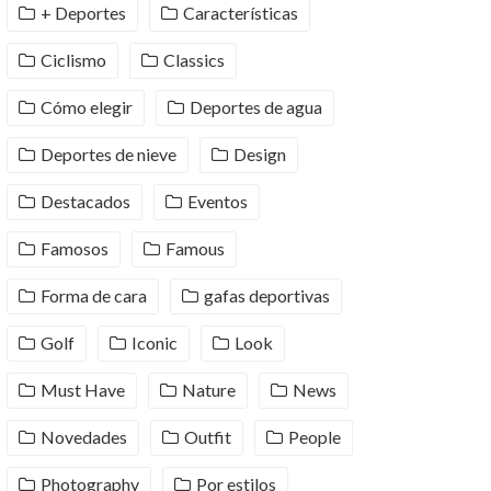
+ Deportes
Características
Ciclismo
Classics
Cómo elegir
Deportes de agua
Deportes de nieve
Design
Destacados
Eventos
Famosos
Famous
Forma de cara
gafas deportivas
Golf
Iconic
Look
Must Have
Nature
News
Novedades
Outfit
People
Photography
Por estilos