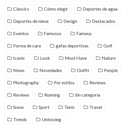
Classics
Cómo elegir
Deportes de agua
Deportes de nieve
Design
Destacados
Eventos
Famosos
Famous
Forma de cara
gafas deportivas
Golf
Iconic
Look
Must Have
Nature
News
Novedades
Outfit
People
Photography
Por estilos
Reviews
Reviews
Running
Sin categoría
Snow
Sport
Tenis
Travel
Trends
Unboxing