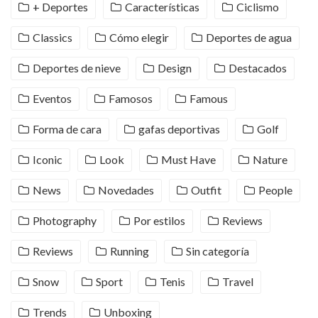
+ Deportes
Características
Ciclismo
Classics
Cómo elegir
Deportes de agua
Deportes de nieve
Design
Destacados
Eventos
Famosos
Famous
Forma de cara
gafas deportivas
Golf
Iconic
Look
Must Have
Nature
News
Novedades
Outfit
People
Photography
Por estilos
Reviews
Reviews
Running
Sin categoría
Snow
Sport
Tenis
Travel
Trends
Unboxing