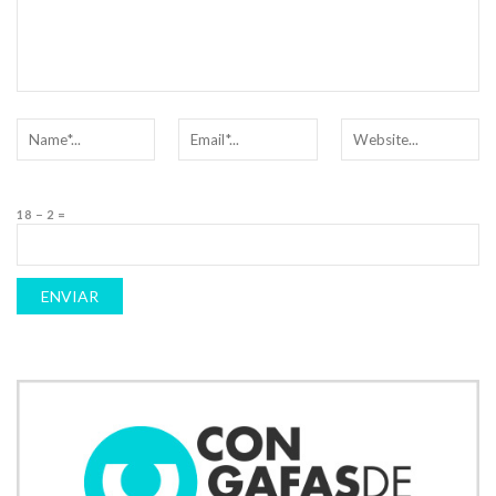
18 − 2 =