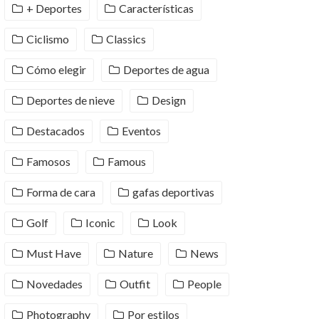
+ Deportes
Características
Ciclismo
Classics
Cómo elegir
Deportes de agua
Deportes de nieve
Design
Destacados
Eventos
Famosos
Famous
Forma de cara
gafas deportivas
Golf
Iconic
Look
Must Have
Nature
News
Novedades
Outfit
People
Photography
Por estilos