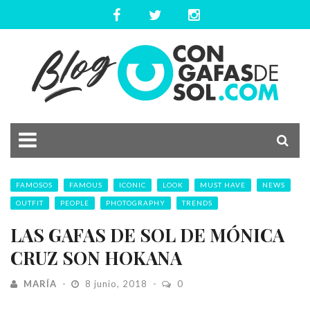
FAMOSOS
FAMOUS
ICONIC
LOOK
MUST HAVE
NEWS
OUTFIT
PEOPLE
PHOTOGRAPHY
TRENDS
LAS GAFAS DE SOL DE MÓNICA
CRUZ SON HOKANA
MARÍA
8 junio, 2018
0