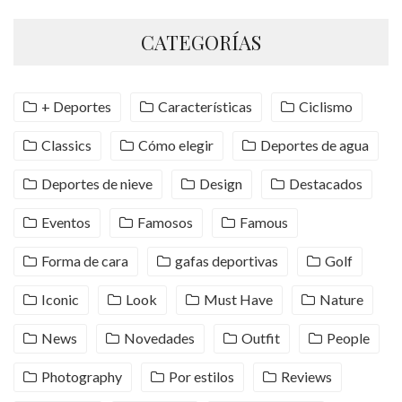
CATEGORÍAS
+ Deportes
Características
Ciclismo
Classics
Cómo elegir
Deportes de agua
Deportes de nieve
Design
Destacados
Eventos
Famosos
Famous
Forma de cara
gafas deportivas
Golf
Iconic
Look
Must Have
Nature
News
Novedades
Outfit
People
Photography
Por estilos
Reviews