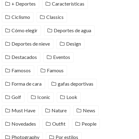
+ Deportes
Características
Ciclismo
Classics
Cómo elegir
Deportes de agua
Deportes de nieve
Design
Destacados
Eventos
Famosos
Famous
Forma de cara
gafas deportivas
Golf
Iconic
Look
Must Have
Nature
News
Novedades
Outfit
People
Photography
Por estilos