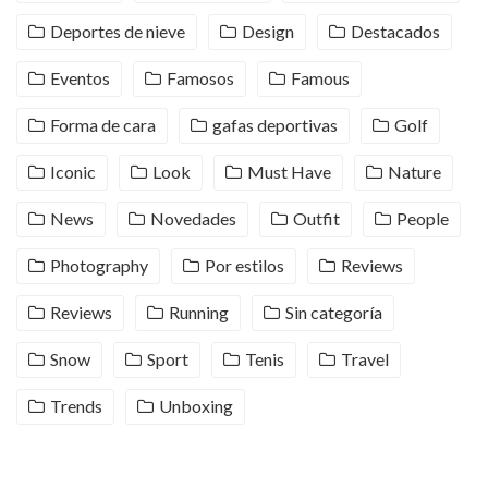
Deportes de nieve
Design
Destacados
Eventos
Famosos
Famous
Forma de cara
gafas deportivas
Golf
Iconic
Look
Must Have
Nature
News
Novedades
Outfit
People
Photography
Por estilos
Reviews
Reviews
Running
Sin categoría
Snow
Sport
Tenis
Travel
Trends
Unboxing