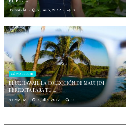
EL FIN ...
BY
MARÍA
2 junio, 2017
0
CÓMO ELEGIR
BLUE HAWAII, LA COLECCIÓN DE MAUI JIM
PERFECTA PARA TU ...
BY
MARÍA
4 julio, 2017
0