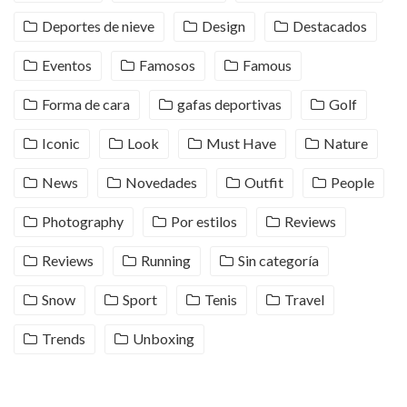
Deportes de nieve
Design
Destacados
Eventos
Famosos
Famous
Forma de cara
gafas deportivas
Golf
Iconic
Look
Must Have
Nature
News
Novedades
Outfit
People
Photography
Por estilos
Reviews
Reviews
Running
Sin categoría
Snow
Sport
Tenis
Travel
Trends
Unboxing