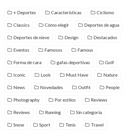
+ Deportes
Características
Ciclismo
Classics
Cómo elegir
Deportes de agua
Deportes de nieve
Design
Destacados
Eventos
Famosos
Famous
Forma de cara
gafas deportivas
Golf
Iconic
Look
Must Have
Nature
News
Novedades
Outfit
People
Photography
Por estilos
Reviews
Reviews
Running
Sin categoría
Snow
Sport
Tenis
Travel