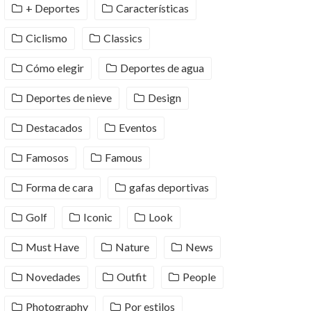
+ Deportes
Características
Ciclismo
Classics
Cómo elegir
Deportes de agua
Deportes de nieve
Design
Destacados
Eventos
Famosos
Famous
Forma de cara
gafas deportivas
Golf
Iconic
Look
Must Have
Nature
News
Novedades
Outfit
People
Photography
Por estilos