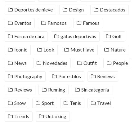
Deportes de nieve
Design
Destacados
Eventos
Famosos
Famous
Forma de cara
gafas deportivas
Golf
Iconic
Look
Must Have
Nature
News
Novedades
Outfit
People
Photography
Por estilos
Reviews
Reviews
Running
Sin categoría
Snow
Sport
Tenis
Travel
Trends
Unboxing