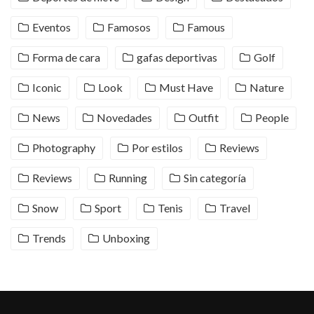
Eventos
Famosos
Famous
Forma de cara
gafas deportivas
Golf
Iconic
Look
Must Have
Nature
News
Novedades
Outfit
People
Photography
Por estilos
Reviews
Reviews
Running
Sin categoría
Snow
Sport
Tenis
Travel
Trends
Unboxing