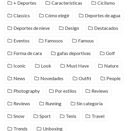
+ Deportes
Características
Ciclismo
Classics
Cómo elegir
Deportes de agua
Deportes de nieve
Design
Destacados
Eventos
Famosos
Famous
Forma de cara
gafas deportivas
Golf
Iconic
Look
Must Have
Nature
News
Novedades
Outfit
People
Photography
Por estilos
Reviews
Reviews
Running
Sin categoría
Snow
Sport
Tenis
Travel
Trends
Unboxing