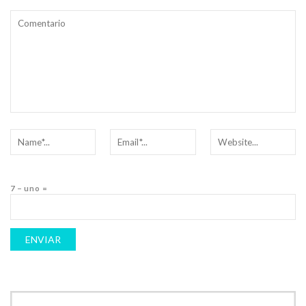
7 − uno =