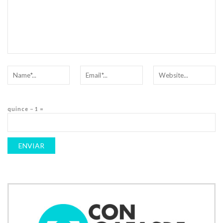
quince − 1 =