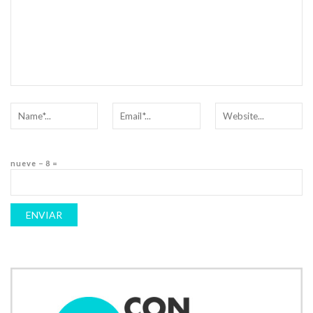
nueve − 8 =