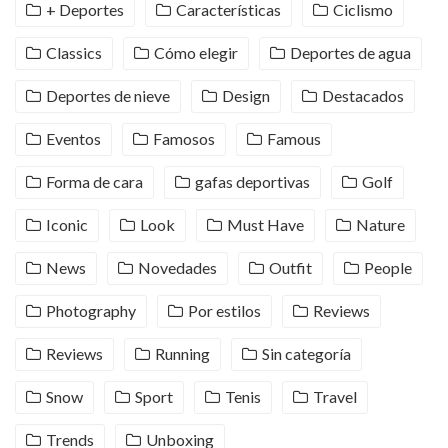
+ Deportes
Características
Ciclismo
Classics
Cómo elegir
Deportes de agua
Deportes de nieve
Design
Destacados
Eventos
Famosos
Famous
Forma de cara
gafas deportivas
Golf
Iconic
Look
Must Have
Nature
News
Novedades
Outfit
People
Photography
Por estilos
Reviews
Reviews
Running
Sin categoría
Snow
Sport
Tenis
Travel
Trends
Unboxing