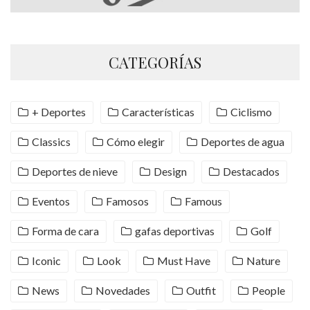
CATEGORÍAS
+ Deportes
Características
Ciclismo
Classics
Cómo elegir
Deportes de agua
Deportes de nieve
Design
Destacados
Eventos
Famosos
Famous
Forma de cara
gafas deportivas
Golf
Iconic
Look
Must Have
Nature
News
Novedades
Outfit
People