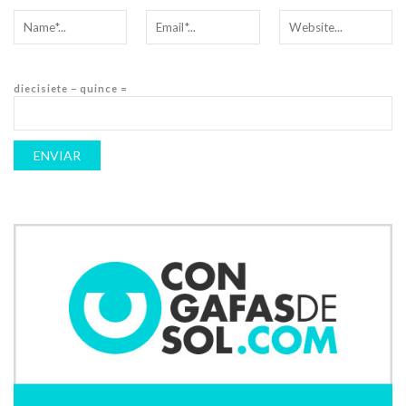
diecisiete − quince =