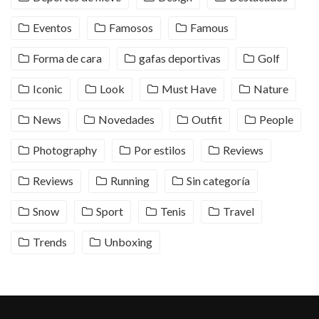
Eventos
Famosos
Famous
Forma de cara
gafas deportivas
Golf
Iconic
Look
Must Have
Nature
News
Novedades
Outfit
People
Photography
Por estilos
Reviews
Reviews
Running
Sin categoría
Snow
Sport
Tenis
Travel
Trends
Unboxing