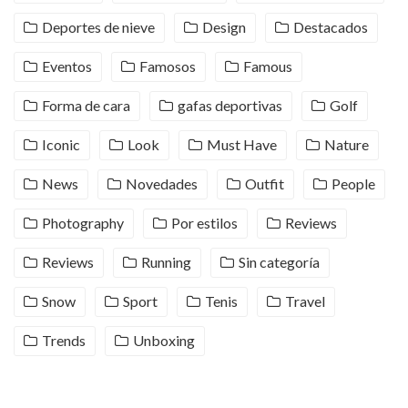
Deportes de nieve
Design
Destacados
Eventos
Famosos
Famous
Forma de cara
gafas deportivas
Golf
Iconic
Look
Must Have
Nature
News
Novedades
Outfit
People
Photography
Por estilos
Reviews
Reviews
Running
Sin categoría
Snow
Sport
Tenis
Travel
Trends
Unboxing