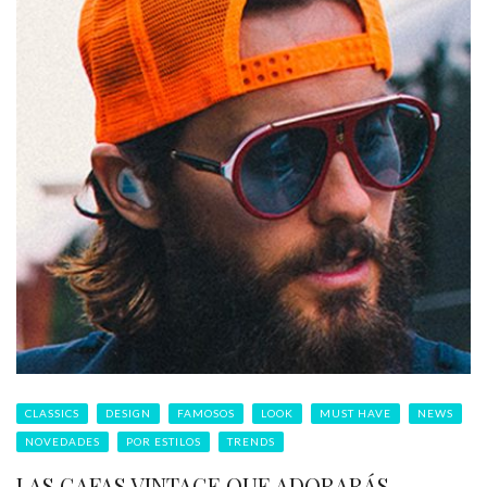
CLASSICS
DESIGN
FAMOSOS
LOOK
MUST HAVE
NEWS
NOVEDADES
POR ESTILOS
TRENDS
LAS GAFAS VINTAGE QUE ADORARÁS