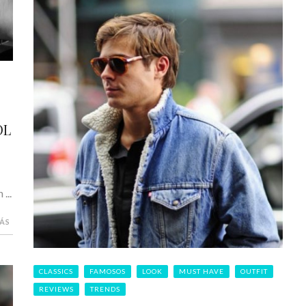
OL
...
MÁS
CLASSICS
FAMOSOS
LOOK
MUST HAVE
OUTFIT
REVIEWS
TRENDS