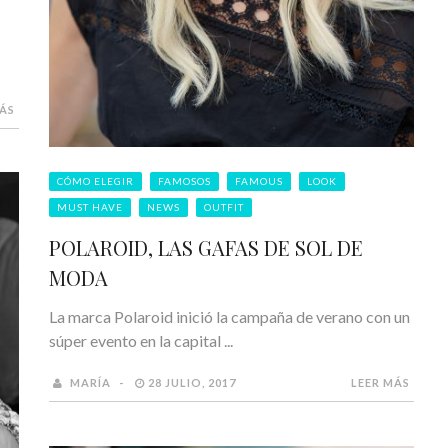
MÁS
CÓMO ELEGIR
FAMOSOS
FAMOUS
LOOK
MUST HAVE
NEWS
OUTFIT
POLAROID, LAS GAFAS DE SOL DE
MODA
La marca Polaroid inició la campaña de verano con un
súper evento en la capital ...
MARÍA
28 JULIO, 2017
LEER MÁS