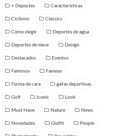
+ Deportes
Características
Ciclismo
Classics
Cómo elegir
Deportes de agua
Deportes de nieve
Design
Destacados
Eventos
Famosos
Famous
Forma de cara
gafas deportivas
Golf
Iconic
Look
Must Have
Nature
News
Novedades
Outfit
People
Photography
Por estilos