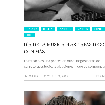
CLASSICS
DESIGN
FAMOSOS
FAMOUS
ICONIC
LOOK
DÍA DE LA MÚSICA, ¡LAS GAFAS DE S
CON MÁS ...
La música es una profesión dura: largas horas de
carretera, estudio, grabaciones… que se compensan 
MARÍA
23 JUNIO, 2017
LEER 