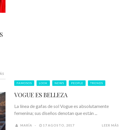
S
MÁS
FAMOSOS
LOOK
NEWS
PEOPLE
TRENDS
VOGUE ES BELLEZA
La línea de gafas de sol Vogue es absolutamente
femenina; sus diseños denotan que están ...
MARÍA
17 AGOSTO, 2017
LEER MÁS