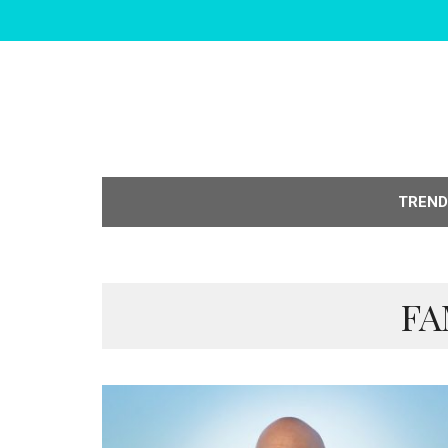
TREND
FA